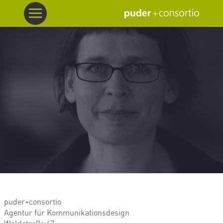
puder+consortio
Agentur für Kommunikationsdesign